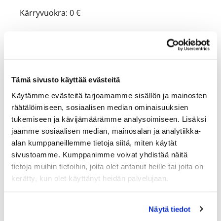
Kärryvuokra: 0 €
Golfauto
Golfauto 9 reikää: 25 €
Tämä sivusto käyttää evästeitä
Golfauto 18 reikää: 35 €
Käytämme evästeitä tarjoamamme sisällön ja mainosten
räätälöimiseen, sosiaalisen median ominaisuuksien
tukemiseen ja kävijämäärämme analysoimiseen. Lisäksi
Bägikaappi
jaamme sosiaalisen median, mainosalan ja analytiikka-
alan kumppaneillemme tietoja siitä, miten käytät
Koko kausi: 50 €
sivustoamme. Kumppanimme voivat yhdistää näitä
tietoja muihin tietoihin, joita olet antanut heille tai joita on
1 kuukausi: 25 €
kerätty, kun olet käyttänyt heidän palvelujaan.
Muita maksuja koskevia tietoja:
Näytä tiedot