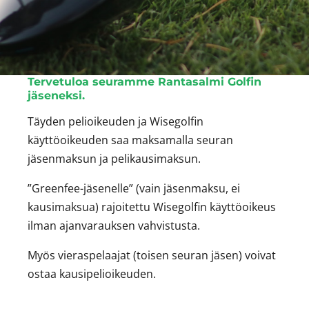
Tervetuloa seuramme Rantasalmi Golfin
jäseneksi.
Täyden pelioikeuden ja Wisegolfin
käyttöoikeuden saa maksamalla seuran
jäsenmaksun ja pelikausimaksun.
”Greenfee-jäsenelle” (vain jäsenmaksu, ei
kausimaksua) rajoitettu Wisegolfin käyttöoikeus
ilman ajanvarauksen vahvistusta.
Myös vieraspelaajat (toisen seuran jäsen) voivat
ostaa kausipelioikeuden.