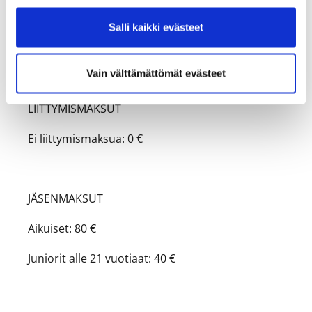
Juniorimaksut koskevat v. 2005 syntyneitä tai
Salli kaikki evästeet
nuorempia, alle 21-vuotiaita.
Kilpailumaksut on määritelty kilpailukohtaisesti.
Vain välttämättömät evästeet
LIITTYMISMAKSUT
Ei liittymismaksua: 0 €
JÄSENMAKSUT
Aikuiset: 80 €
Juniorit alle 21 vuotiaat: 40 €